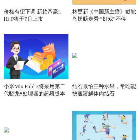
价格有望下调 新款帝豪L
林更新《中国新主播》戴鸵
Hi·P将于7月上市
鸟翅膀走秀 “好戏”不停
小米Mix Fold 3将采用第二
结石最怕三种水果，常吃能
代骁龙8处理器的超频版本
快速溶解体内结石