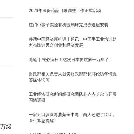
2023年医保药品目录调整工作正式启动
江门中微子实验有机玻璃球完成赤道层安装
共话中国经济新机遇丨通讯：中国手工业培训助
力布隆迪民众创业和经济发展
随笔 | 丧心病狂！这次日本要坑爹一万年了！
财政部相关负责人就美财政部部长耶伦访华情况
答媒体询问
工业经济研究所组织研究团队赴齐齐哈尔市开展
国情调研
一家五口误食毒蘑菇全中毒，两人还进了ICU，
医生紧急提醒！
0万级