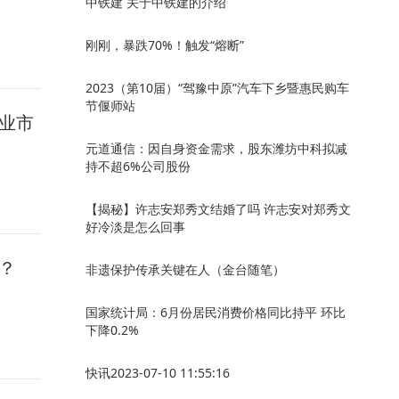
中铁建 关于中铁建的介绍
刚刚，暴跌70%！触发“熔断”
2023（第10届）“驾豫中原”汽车下乡暨惠民购车
节偃师站
行业市
元道通信：因自身资金需求，股东潍坊中科拟减
持不超6%公司股份
【揭秘】许志安郑秀文结婚了吗 许志安对郑秀文
好冷淡是怎么回事
”？
非遗保护传承关键在人（金台随笔）
国家统计局：6月份居民消费价格同比持平 环比
下降0.2%
快讯2023-07-10 11:55:16