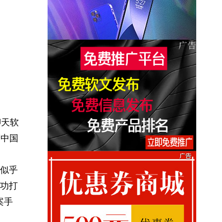
聊天软
"中国
似乎
功打
案手