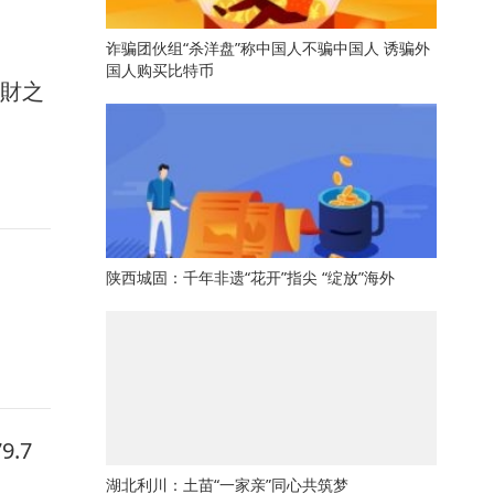
诈骗团伙组“杀洋盘”称中国人不骗中国人 诱骗外
国人购买比特币
馭財之
陕西城固：千年非遗“花开”指尖 “绽放”海外
.7
湖北利川：土苗“一家亲”同心共筑梦