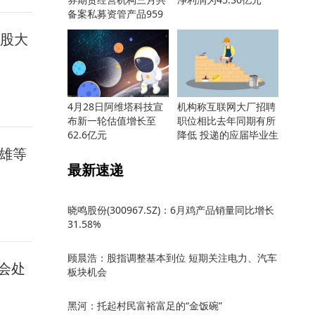
备案私募资管产品959
只
线股大
4月28日阿维塔科技宣
机构称互联网大厂招聘
布新一轮估值增长至
职位相比去年同期有所
62.6亿元
降低 投递的应届毕业生
却更多
雄等
最新速递
晓鸣股份(300967.SZ)：6月鸡产品销量同比增长
31.58%
顾晨浩：股指调整基本到位 短期关注电力、汽车
会处
板块机会
黑河：托起村民富裕富足的“金饭碗”