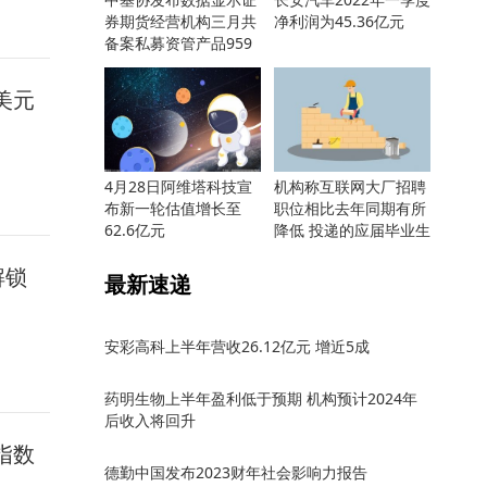
券期货经营机构三月共
净利润为45.36亿元
备案私募资管产品959
只
万美元
4月28日阿维塔科技宣
机构称互联网大厂招聘
布新一轮估值增长至
职位相比去年同期有所
62.6亿元
降低 投递的应届毕业生
却更多
解锁
最新速递
安彩高科上半年营收26.12亿元 增近5成
药明生物上半年盈利低于预期 机构预计2024年
后收入将回升
指数
德勤中国发布2023财年社会影响力报告