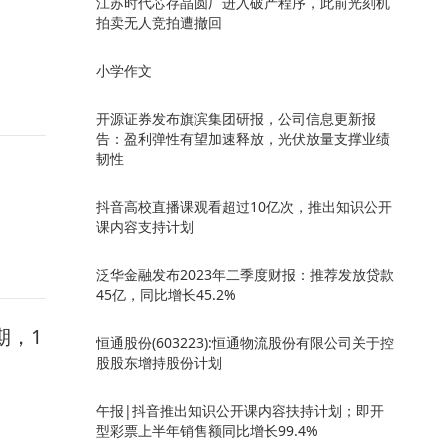
江苏时代芯存晶圆厂进入破产程序，此前光刻机
拍卖无人竞拍遭撤回
小学作文
开源证券发布旗滨集团研报，公司信息更新报
告：盈利弹性有望加速释放，光伏放量支撑业绩
韧性
抖音高校直播课观看超过10亿次，推出知识公开
课内容支持计划
泛华金融发布2023年二季度财报：推荐发放贷款
45亿，同比增长45.2%
期，1
恒通股份(603223):恒通物流股份有限公司关于控
股股东增持股份计划
午报|抖音推出知识公开课内容扶持计划；即开
型彩票上半年销售额同比增长99.4%