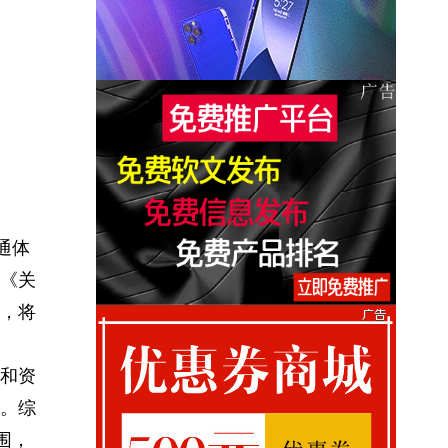
通体
《关
，将
和资
。综
围，