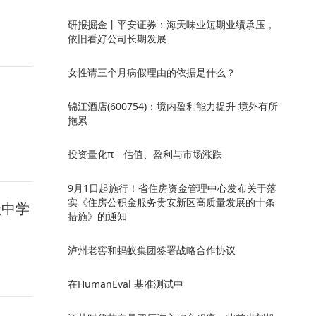
研报掘金丨平安证券：海天味业短期业绩承压，
依旧看好公司长期发展
女性请三个月病假理由的依据是什么？
锦江酒店(600754)：境内盈利能力提升 境外有所
拖累
投资量化π︱估值、盈利与市场涨跌
9月1日起施行！省住房资金管理中心发布关于落
实《住房公积金服务贵安新区高质量发展的十条
级中学
措施》的通知
泸州老窖和蚂蚁集团签署战略合作协议
在HumanEval 基准测试中