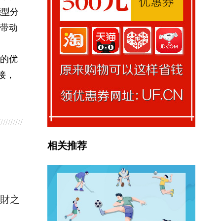
能型分
带动
的优
接，
相关推荐
馭財之