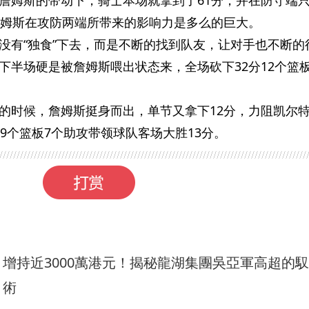
詹姆斯在攻防两端所带来的影响力是多么的巨大。
没有“独食”下去，而是不断的找到队友，让对手也不断的
下半场硬是被詹姆斯喂出状态来，全场砍下32分12个篮
的时候，詹姆斯挺身而出，单节又拿下12分，力阻凯尔
9个篮板7个助攻带领球队客场大胜13分。
增持近3000萬港元！揭秘龍湖集團吳亞軍高超的
術