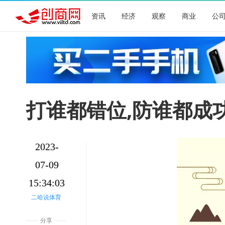
资讯
经济
观察
商业
公
打谁都错位,防谁都成
2023-
07-09
15:34:03
二哈说体育
分享