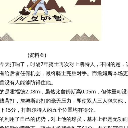
(资料图)
今天打响了，时隔7年骑士再次对上凯特人，不同的是，
有给后者任何机会，最终骑士完胜对手。而詹姆斯本场更
置没有人能够防得住他。
是霍福德2.08m，虽然比詹姆斯高0.05m，但体重却没
线背打，詹姆斯都打的毫无压力，即使双人三人包夹他，
拿下15分，打凯尔特人的五个位置均有得分。
的利用了自己的优势，对上他的球员，基本上都是无功而
詹姆斯的带动下，骑士本场就拿到了61分，并在防守端