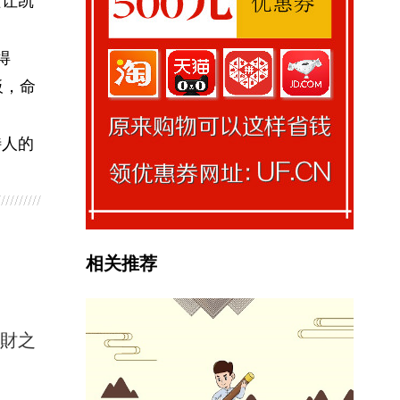
得
板，命
特人的
相关推荐
馭財之