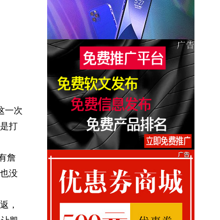
这一次
是打
有詹
也没
返，
只让凯