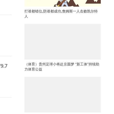
打谁都错位,防谁都成功,詹姆斯一人击败凯尔特
人
（体育）贵州足球小将赴京圆梦 “新工体”持续助
.7
力体育公益