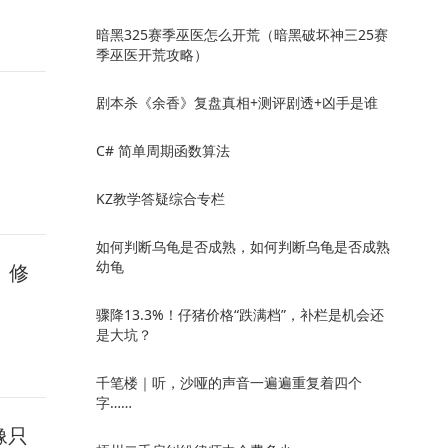
暗黑325赛季巫医怎么开荒（暗黑破坏神三25赛
季巫医开荒攻略）
剧本杀《余香》复盘真相+测评剧透+凶手是谁
C# 简单周期函数算法
KZ教学答疑综合专栏
如何判断乌龟是否成熟，如何判断乌龟是否成熟
幼龟
D、修
骤降13.3%！仔猪价格“跌满档”，补栏是机会还
是大坑？
千笔楼｜听，沙哑的声音一遍遍重复着四个
字……
像只