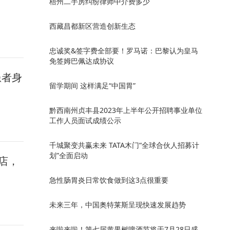
梧州二手房纠纷律师中介费多少
西藏昌都新区营造创新生态
忠诚奖&签字费全部要！罗马诺：巴黎认为皇马
免签姆巴佩达成协议
患者身
留学期间 这样满足“中国胃”
黔西南州贞丰县2023年上半年公开招聘事业单位
工作人员面试成绩公示
千城聚变共赢未来 TATA木门“全球合伙人招募计
划”全面启动
店，
急性肠胃炎日常饮食做到这3点很重要
未来三年，中国奥特莱斯呈现快速发展趋势
来啦来啦！第七届黄果树啤酒节将于7月28日盛