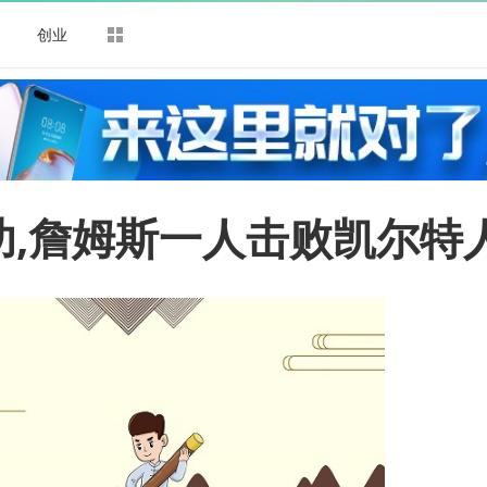
司
创业
功,詹姆斯一人击败凯尔特