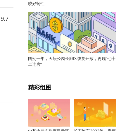
较好韧性
.7
阔别一年，天坛公园长廊区恢复开放，再现“七十
二连房”
关键词：
精彩组图
中基协发布数据显示证
长安汽车2022年一季度