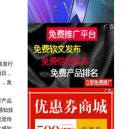
除发行
项目，
），发
要产品
感知技
视觉传
觉感知