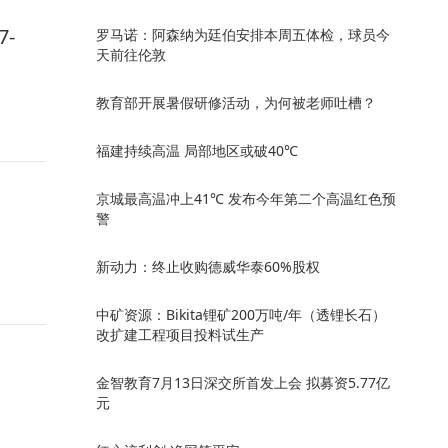
-
罗马诺：阿森纳为廷伯安排本周五体检，球员今
天前往伦敦
教育部开展暑假研修活动，为何被老师吐槽？
福建持续高温 局部地区或破40℃
京城最高温冲上41℃ 发布今年第二个高温红色预
警
新动力：终止收购德威华泰60%股权
中矿资源：Bikita锂矿200万吨/年（透锂长石）
改扩建工程项目投料试生产
金智教育7月13日深交所首发上会 拟募资5.77亿
元