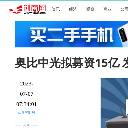
资讯
经济
观察
商业
公
奥比中光拟募资15亿
2023-
07-07
07:34:01
证券时报网
分享