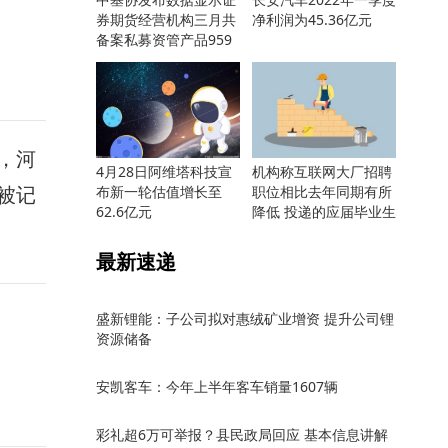
券期货经营机构三月共
净利润为45.36亿元
备案私募资管产品959
只
，河
4月28日阿维塔科技宣
机构称互联网大厂招聘
被记
布新一轮估值增长至
职位相比去年同期有所
62.6亿元
降低 投递的应届毕业生
却更多
最新速递
盛新锂能：子公司拟对惠绒矿业增资 提升公司锂
资源储备
安凯客车：今年上半年客车销量1607辆
彩礼超6万可举报？县民政局回应 基本信息讲解