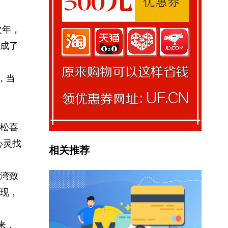
次年，
成了
，当
瑞松喜
心灵找
相关推荐
湾致
现，
来，