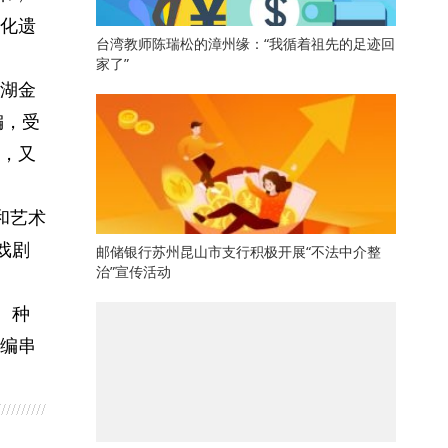
化遗
台湾教师陈瑞松的漳州缘：“我循着祖先的足迹回
家了”
湖金
编，受
，又
和艺术
戏剧
邮储银行苏州昆山市支行积极开展“不法中介整
治”宣传活动
、种
编串