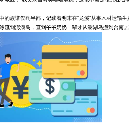
中的族谱仅剩半部，记载着明末在“龙溪”从事木材运输生
漂流到澎湖岛，直到爷爷奶奶一辈才从澎湖岛搬到台南居