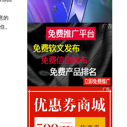
意的
住。