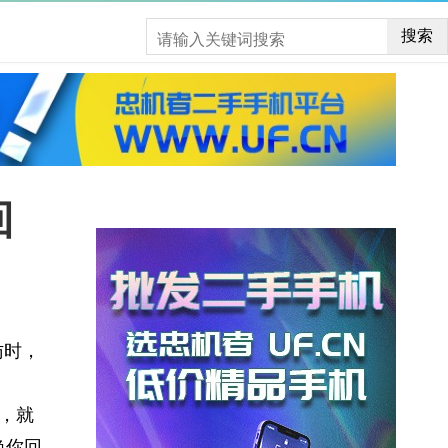
搜索
回
访时，
”，就
唤你回