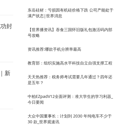
东岳硅材：亏损因有机硅价格下跌 公司产能处于
满产状态|世界消息
成功封
【世界播资讯】吞食三国怀旧版礼包激活码内部
号攻略
资讯推荐:哪款手机分辨率最高
教育部：组织实施高水平科技自立自强支撑工程
｜新
天天热推荐：税务师考试需要几年通过？四年还
是五年？
中柏EZpadV12全面评测：准大学生的学习利器_
今日要闻
大众中国董事长：计划到 2030 年纯电车不少于
30 款_世界观速讯