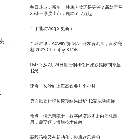
每日热点：新车 | 抄底老款还是等等？新款宝马
X5或三季度上市，现款61.2万起
丫丫北动vlog又更新了
案一
全球时讯：Adwin 携 5亿+ 开发者流量，首次亮
相 2023 ChinaJoy BTOB
LME将从7月24日起把铜和铝日涨跌幅限制降至
12%
速看：长沙到上海高铁要几个小时
力
第六批支付牌照续期结果出炉 12家成功续展
焦点！倪光南院士：数字经济逐步走向深化应
用，需要逐步摆脱技术依赖
高毅冯柳又有新动作，抄底这只标的