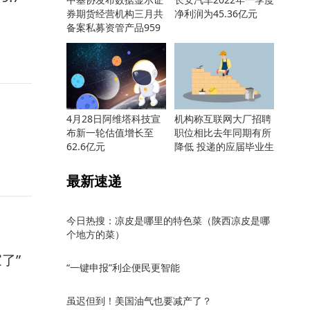
券期货经营机构三月共
净利润为45.36亿元
备案私募资管产品959
只
4月28日阿维塔科技宣
机构称互联网大厂招聘
布新一轮估值增长至
职位相比去年同期有所
62.6亿元
降低 投递的应届毕业生
却更多
最新速递
今日热搜：凉皮是哪里的特色菜（陕西凉皮是哪
个地方的菜）
了”
“一键申报”利企便民更智能
虽迟但到！美国油气也要减产了？