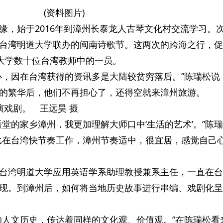
(资料图片)
缘，始于2016年到漳州长泰龙人古琴文化村交流学习。
台湾明道大学联办的闽南诗歌节。这两次的跨海之行，促
范大学数十位台湾教师中的一员。
心，因在台湾获得的资讯多是大陆较贫穷落后。”陈瑞松说
的繁华后，他们不再担心了，还得空就来漳州旅游。
演戏剧。 王远昊 摄
语堂的家乡漳州，我更加理解大师口中‘生活的艺术’。”陈
比在台湾快节奏工作，漳州节奏适中，很宜居，感觉自己
台湾明道大学应用英语学系助理教授兼系主任，一直在台
现。到漳州后，如何将当地历史故事进行串编、戏剧化呈
的人文历史，传达着同样的文化观、价值观。”在陈瑞松看