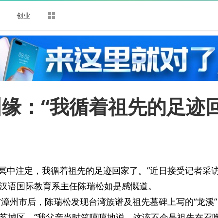
司
创业
缘：“我循着祖先的足迹
佛冥冥中注定，我循着祖先的足迹回家了。”近日接受记者采
汉语国际教育系主任陈瑞松如是感慨道。
省漳州市后，陈瑞松发现台湾族谱及祖先墓碑上写的“龙溪
芗城区，“我父亲当时笑嘻嘻地说，这该不会是祖先在召