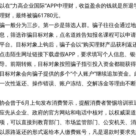
以在“力高企业国际”APP中理财，收益盈余的钱就是所退
财，最终被骗61780元。
骗一般分为三步。第一步是筛选人群。骗子往往会通过地
息，筛选诈骗目标对象，点名道姓告知报名课程可以申请
平台。目标对象上钩后，骗子会以“购买理财产品获利返
其点击陌生网址链接下载虚假APP，要求填写个人信息、
导。前期转账，目标对象按照骗子指引投入资金都能获得
目标对象会向骗子提供的多个“个人账户”继续追加资金。
一次性返还、操作错误、账户冻结、交解冻金等理由不断
协会曾于6月上旬发布消费警示，提醒消费者警惕培训班
应先从企业、政府的官方网站和电话中核对，以权威渠道
项，可以直接到教育部门、市场监管部门、公安机关、消
以原路返还的形式返给本人缴费账号，凡是退款时要求先