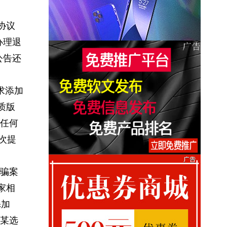
协议
办理退
公告还
求添加
质版
任何
次提
骗案
家相
添加
某选