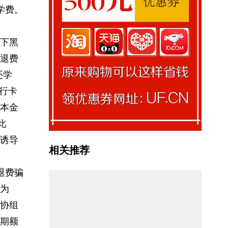
学费。
下黑
退费
还学
银行卡
本金
此
诱导
相关推荐
退费骗
为
协组
期额