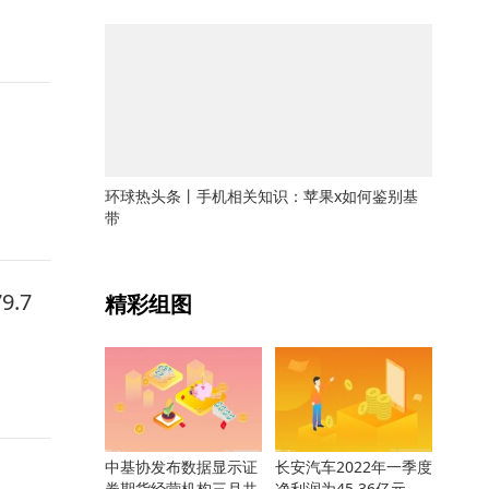
环球热头条丨手机相关知识：苹果x如何鉴别基
带
关键词：
.7
精彩组图
中基协发布数据显示证
长安汽车2022年一季度
券期货经营机构三月共
净利润为45.36亿元