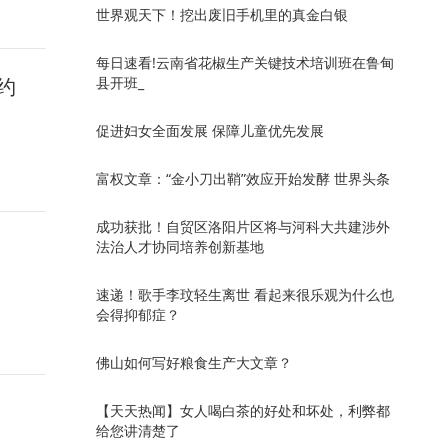
世界观天下！挖出废旧手机里的真金白银
每日速看!云南省花椒生产关键技术培训班在鲁甸
约
县开班_
促进妇女全面发展 保障儿童优先发展
富权文章：“金小刀出鞘”效应开始发酵 世界头条
成功获批！自贸区洛阳片区将与河科大共建涉外
法治人才协同培养创新基地
速递！歌手李玟轻生离世 看起来很乐观为什么也
会得抑郁症？
佛山如何写好粮食生产大文章？
【天天热闻】女人喝白茶的好处和坏处，利弊都
给您讲清楚了