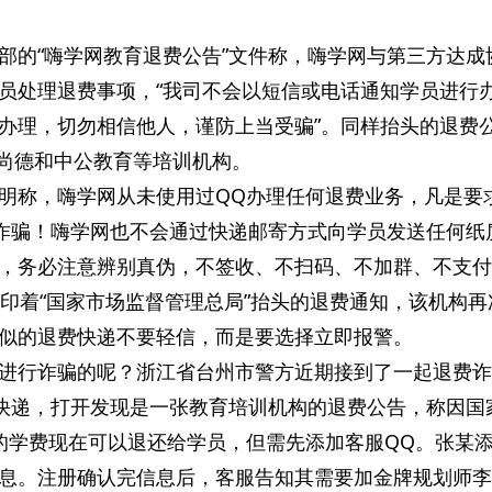
部的“嗨学网教育退费公告”文件称，嗨学网与第三方达成
员处理退费事项，“我司不会以短信或电话通知学员进行
办理，切勿相信他人，谨防上当受骗”。同样抬头的退费
堂、尚德和中公教育等培训机构。
明称，嗨学网从未使用过QQ办理任何退费业务，凡是要
都是诈骗！嗨学网也不会通过快递邮寄方式向学员发送任何纸
，务必注意辨别真伪，不签收、不扫码、不加群、不支付
的印着“国家市场监督管理总局”抬头的退费通知，该机构再
似的退费快递不要轻信，而是要选择立即报警。
进行诈骗的呢？浙江省台州市警方近期接到了一起退费诈
份快递，打开发现是一张教育培训机构的退费公告，称因国
上的学费现在可以退还给学员，但需先添加客服QQ。张某
息。注册确认完信息后，客服告知其需要加金牌规划师李